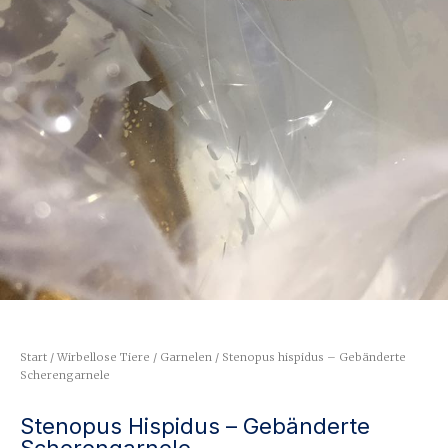
Start
/
Wirbellose Tiere
/
Garnelen
/ Stenopus hispidus – Gebänderte
Scherengarnele
Stenopus Hispidus – Gebänderte
Scherengarnele