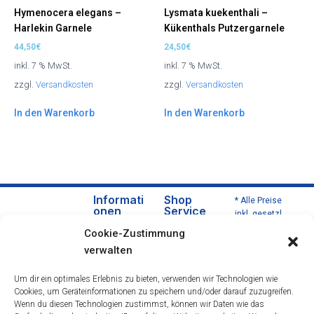
Hymenocera elegans –
Lysmata kuekenthali –
Harlekin Garnele
Kükenthals Putzergarnele
44,50
€
24,50
€
inkl. 7 % MwSt.
inkl. 7 % MwSt.
zzgl.
Versandkosten
zzgl.
Versandkosten
In den Warenkorb
In den Warenkorb
Informati
Shop
* Alle Preise
onen
Service
inkl. gesetzl.
Über
Versa
Mehrwertsteu
Cookie-Zustimmung
uns
nd
er zzgl.
verwalten
Versandkoste
Daten
und
n und ggf.
schut
Zahlu
Um dir ein optimales Erlebnis zu bieten, verwenden wir Technologien wie
Nachnahmeg
zerklä
ngsbe
Cookies, um Geräteinformationen zu speichern und/oder darauf zuzugreifen.
ebühren,
rung
dingu
Wenn du diesen Technologien zustimmst, können wir Daten wie das
wenn nicht