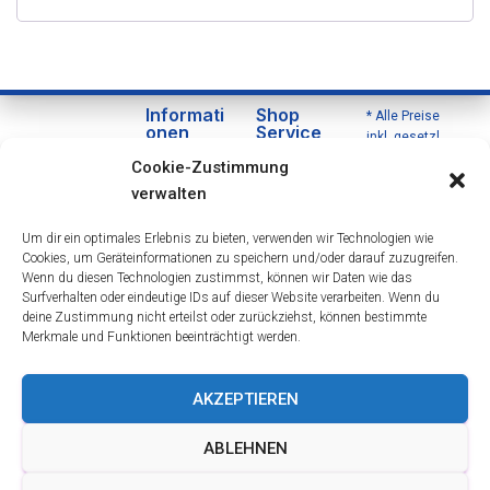
Informati
Shop
* Alle Preise
onen
Service
inkl. gesetzl.
Über
Versa
Mehrwertsteu
Cookie-Zustimmung
uns
nd
er zzgl.
verwalten
Versandkoste
Daten
und
n und ggf.
schut
Zahlu
Um dir ein optimales Erlebnis zu bieten, verwenden wir Technologien wie
Nachnahmeg
zerklä
ngsbe
Cookies, um Geräteinformationen zu speichern und/oder darauf zuzugreifen.
ebühren,
rung
dingu
Wenn du diesen Technologien zustimmst, können wir Daten wie das
wenn nicht
Impre
ngen
Surfverhalten oder eindeutige IDs auf dieser Website verarbeiten. Wenn du
anders
deine Zustimmung nicht erteilst oder zurückziehst, können bestimmte
ssum
Wider
beschrieben.
Merkmale und Funktionen beeinträchtigt werden.
rufsre
cht
Öffnu
AKZEPTIEREN
ngsze
iten &
ABLEHNEN
Berat