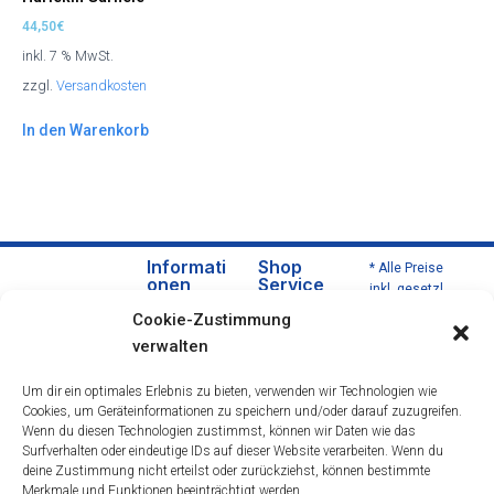
44,50
€
inkl. 7 % MwSt.
zzgl.
Versandkosten
In den Warenkorb
Informati
Shop
* Alle Preise
onen
Service
inkl. gesetzl.
Über
Versa
Mehrwertsteu
Cookie-Zustimmung
uns
nd
er zzgl.
verwalten
Versandkoste
Daten
und
n und ggf.
schut
Zahlu
Um dir ein optimales Erlebnis zu bieten, verwenden wir Technologien wie
Nachnahmeg
zerklä
ngsbe
Cookies, um Geräteinformationen zu speichern und/oder darauf zuzugreifen.
ebühren,
rung
dingu
Wenn du diesen Technologien zustimmst, können wir Daten wie das
wenn nicht
Impre
ngen
Surfverhalten oder eindeutige IDs auf dieser Website verarbeiten. Wenn du
anders
deine Zustimmung nicht erteilst oder zurückziehst, können bestimmte
ssum
Wider
beschrieben.
Merkmale und Funktionen beeinträchtigt werden.