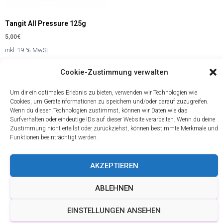
Tangit All Pressure 125g
5,00
€
inkl. 19 % MwSt.
zzgl.
Versandkosten
Cookie-Zustimmung verwalten
In den Warenkorb
Um dir ein optimales Erlebnis zu bieten, verwenden wir Technologien wie
Cookies, um Geräteinformationen zu speichern und/oder darauf zuzugreifen.
Informationen
Shop
* Alle Preise
Wenn du diesen Technologien zustimmst, können wir Daten wie das
Service
Über
inkl. gesetzl.
Surfverhalten oder eindeutige IDs auf dieser Website verarbeiten. Wenn du deine
Versand
Mehrwertsteuer
uns
Zustimmung nicht erteilst oder zurückziehst, können bestimmte Merkmale und
und
zzgl.
Datenschutzerklärung
Funktionen beeinträchtigt werden.
Versandkosten
Zahlungsbedingungen
Impressum
und ggf.
Widerrufsrecht
Nachnahmegebühre
AKZEPTIEREN
Öffnungszeiten
wenn nicht
&
anders
ABLEHNEN
Beratung
beschrieben.
AGB
EINSTELLUNGEN ANSEHEN