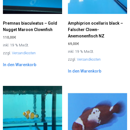
Premnas biaculeatus – Gold
Amphiprion ocellaris black –
Nugget Maroon Clownfish
Falscher Clown-
Anemonenfisch NZ
110,00
€
69,00
€
inkl. 19 % MwSt.
inkl. 19 % MwSt.
zzgl.
Versandkosten
zzgl.
Versandkosten
In den Warenkorb
In den Warenkorb