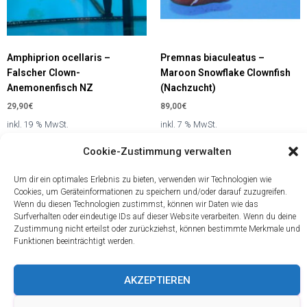
Amphiprion ocellaris –
Premnas biaculeatus –
Falscher Clown-
Maroon Snowflake Clownfish
Anemonenfisch NZ
(Nachzucht)
29,90
€
89,00
€
inkl. 19 % MwSt.
inkl. 7 % MwSt.
zzgl.
Versandkosten
zzgl.
Versandkosten
Cookie-Zustimmung verwalten
In den Warenkorb
In den Warenkorb
Um dir ein optimales Erlebnis zu bieten, verwenden wir Technologien wie
Cookies, um Geräteinformationen zu speichern und/oder darauf zuzugreifen.
Informationen
Shop
* Alle Preise
Wenn du diesen Technologien zustimmst, können wir Daten wie das
Service
Über
inkl. gesetzl.
Surfverhalten oder eindeutige IDs auf dieser Website verarbeiten. Wenn du deine
Versand
Mehrwertsteuer
uns
Zustimmung nicht erteilst oder zurückziehst, können bestimmte Merkmale und
und
zzgl.
Funktionen beeinträchtigt werden.
Datenschutzerklärung
Versandkosten
Zahlungsbedingungen
Impressum
und ggf.
Widerrufsrecht
AKZEPTIEREN
Nachnahmegebühre
Öffnungszeiten
wenn nicht
&
anders