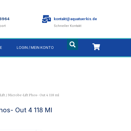
78964
kontakt@aquatuerkis.de
port
Schneller Kontakt
E
LOGIN / MEIN KONTO
ift
/ Microbe-Lift Phos- Out 4 118 ml
hos- Out 4 118 Ml