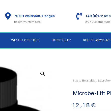
79761 Waldshut-Tiengen
+49 (0)172 62
Baden-Württemberg
24/7 Customer Sup
WIRBELLOSE TIERE
HERSTELLER
PFLEGE-PRODUKT
Start
/
Hersteller
/
Microbe-L
Microbe-Lift P
12,18
€