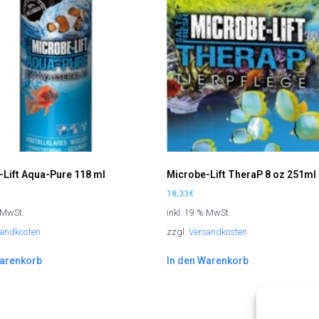
-Lift Aqua-Pure 118 ml
Microbe-Lift TheraP 8 oz 251ml
18,33
€
% MwSt.
inkl. 19 % MwSt.
sandkosten
zzgl.
Versandkosten
Warenkorb
In den Warenkorb