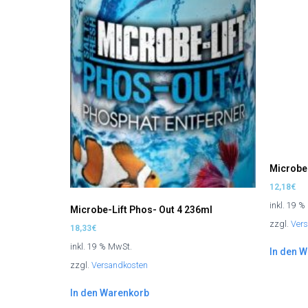
Microbe
12,18
€
inkl. 19 
Microbe-Lift Phos- Out 4 236ml
zzgl.
Ver
18,33
€
inkl. 19 % MwSt.
In den 
zzgl.
Versandkosten
In den Warenkorb