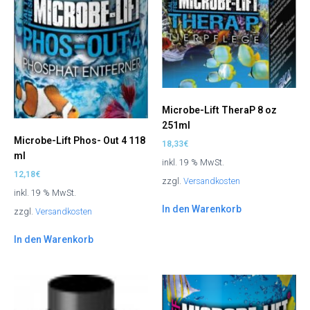
Microbe-Lift TheraP 8 oz
251ml
Microbe-Lift Phos- Out 4 118
18,33
€
ml
inkl. 19 % MwSt.
12,18
€
zzgl.
Versandkosten
inkl. 19 % MwSt.
In den Warenkorb
zzgl.
Versandkosten
In den Warenkorb