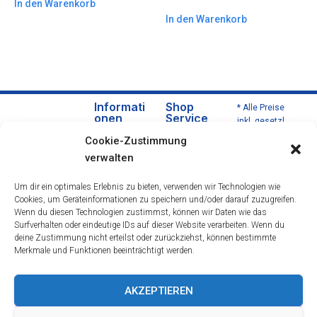
In den Warenkorb
In den Warenkorb
Informati
Shop
* Alle Preise
onen
Service
inkl. gesetzl.
Über
Versa
Mehrwertsteu
Cookie-Zustimmung
uns
nd
er zzgl.
verwalten
Versandkoste
Daten
und
n und ggf.
schut
Zahlu
Um dir ein optimales Erlebnis zu bieten, verwenden wir Technologien wie
Nachnahmeg
zerklä
ngsbe
Cookies, um Geräteinformationen zu speichern und/oder darauf zuzugreifen.
ebühren,
rung
dingu
Wenn du diesen Technologien zustimmst, können wir Daten wie das
wenn nicht
Impre
ngen
Surfverhalten oder eindeutige IDs auf dieser Website verarbeiten. Wenn du
anders
deine Zustimmung nicht erteilst oder zurückziehst, können bestimmte
ssum
Wider
beschrieben.
Merkmale und Funktionen beeinträchtigt werden.
rufsre
cht
Öffnu
AKZEPTIEREN
ngsze