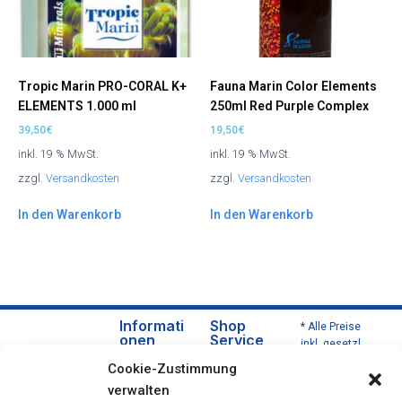
Tropic Marin PRO-CORAL K+
Fauna Marin Color Elements
ELEMENTS 1.000 ml
250ml Red Purple Complex
39,50
€
19,50
€
inkl. 19 % MwSt.
inkl. 19 % MwSt.
zzgl.
Versandkosten
zzgl.
Versandkosten
In den Warenkorb
In den Warenkorb
Informati
Shop
* Alle Preise
onen
Service
inkl. gesetzl.
Über
Versa
Mehrwertsteu
Cookie-Zustimmung
uns
nd
er zzgl.
verwalten
Versandkoste
Daten
und