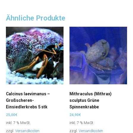
Ähnliche Produkte
Calcinus laevimanus –
Mithraculus (Mithrax)
Großscheren-
sculptus Grüne
Einsiedlerkrebs 5 stk
Spinnenkrabbe
25,00
€
24,90
€
inkl. 7 % MwSt.
inkl. 7 % MwSt.
zzgl.
Versandkosten
zzgl.
Versandkosten