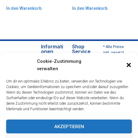
In den Warenkorb
In den Warenkorb
Informati
Shop
* Alle Preise
onen
Service
inkl. gesetzl.
Über
Versa
Mehrwertsteu
Cookie-Zustimmung
uns
nd
er zzgl.
verwalten
Versandkoste
Daten
und
n und ggf.
schut
Zahlu
Um dir ein optimales Erlebnis zu bieten, verwenden wir Technologien wie
Nachnahmeg
zerklä
ngsbe
Cookies, um Geräteinformationen zu speichern und/oder darauf zuzugreifen.
ebühren,
rung
dingu
Wenn du diesen Technologien zustimmst, können wir Daten wie das
wenn nicht
Impre
ngen
Surfverhalten oder eindeutige IDs auf dieser Website verarbeiten. Wenn du
anders
deine Zustimmung nicht erteilst oder zurückziehst, können bestimmte
ssum
Wider
beschrieben.
Merkmale und Funktionen beeinträchtigt werden.
rufsre
cht
Öffnu
AKZEPTIEREN
ngsze