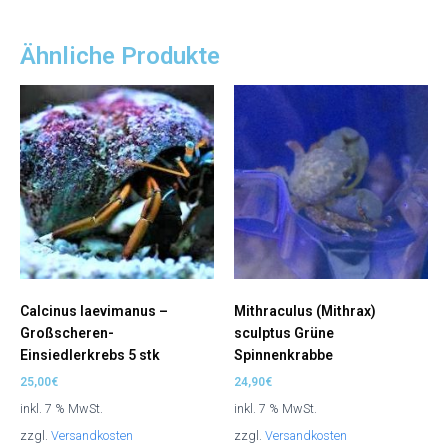
Ähnliche Produkte
Calcinus laevimanus –
Mithraculus (Mithrax)
Großscheren-
sculptus Grüne
Einsiedlerkrebs 5 stk
Spinnenkrabbe
25,00
€
24,90
€
inkl. 7 % MwSt.
inkl. 7 % MwSt.
zzgl.
Versandkosten
zzgl.
Versandkosten