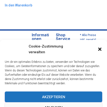
In den Warenkorb
Informati
Shop
* Alle Preise
onen
Service
inkl. gesetzl.
Über
Versa
Mehrwertsteu
Cookie-Zustimmung
uns
nd
er zzgl.
verwalten
Versandkoste
Daten
und
n und ggf.
schut
Zahlu
Um dir ein optimales Erlebnis zu bieten, verwenden wir Technologien wie
Nachnahmeg
zerklä
ngsbe
Cookies, um Geräteinformationen zu speichern und/oder darauf zuzugreifen.
ebühren,
rung
dingu
Wenn du diesen Technologien zustimmst, können wir Daten wie das
wenn nicht
Impre
ngen
Surfverhalten oder eindeutige IDs auf dieser Website verarbeiten. Wenn du
anders
deine Zustimmung nicht erteilst oder zurückziehst, können bestimmte
ssum
Wider
beschrieben.
Merkmale und Funktionen beeinträchtigt werden.
rufsre
cht
Öffnu
AKZEPTIEREN
ngsze
iten &