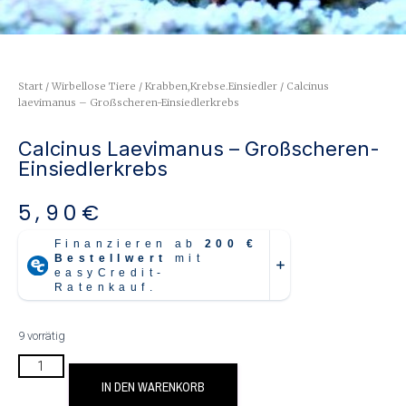
Start
/
Wirbellose Tiere
/
Krabben,Krebse.Einsiedler
/ Calcinus
laevimanus – Großscheren-Einsiedlerkrebs
Calcinus Laevimanus – Großscheren-
Einsiedlerkrebs
5,90
€
9 vorrätig
IN DEN WARENKORB