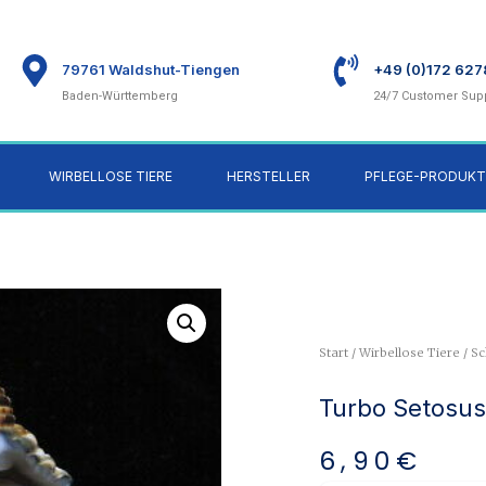
79761 Waldshut-Tiengen
+49 (0)172 62
Baden-Württemberg
24/7 Customer Sup
WIRBELLOSE TIERE
HERSTELLER
PFLEGE-PRODUKT
Start
/
Wirbellose Tiere
/
Sc
Turbo Setosus
6,90
€