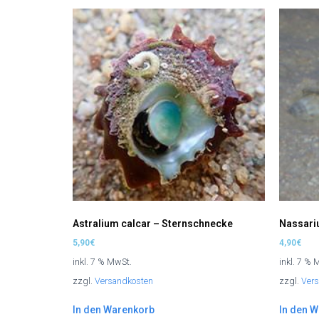
Astralium calcar – Sternschnecke
Nassariu
5,90
€
4,90
€
inkl. 7 % MwSt.
inkl. 7 % 
zzgl.
Versandkosten
zzgl.
Ver
In den Warenkorb
In den 