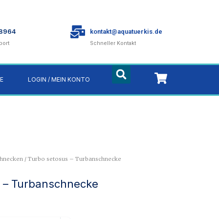
78964
kontakt@aquatuerkis.de
port
Schneller Kontakt
E
LOGIN / MEIN KONTO
hnecken
/ Turbo setosus – Turbanschnecke
 – Turbanschnecke