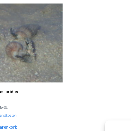
s luridus
MwSt.
sandkosten
Warenkorb