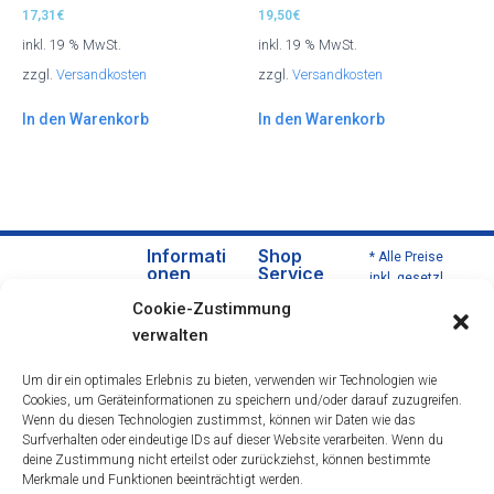
17,31
€
19,50
€
inkl. 19 % MwSt.
inkl. 19 % MwSt.
zzgl.
Versandkosten
zzgl.
Versandkosten
In den Warenkorb
In den Warenkorb
Informati
Shop
* Alle Preise
onen
Service
inkl. gesetzl.
Über
Versa
Mehrwertsteu
Cookie-Zustimmung
uns
nd
er zzgl.
verwalten
Versandkoste
Daten
und
n und ggf.
schut
Zahlu
Um dir ein optimales Erlebnis zu bieten, verwenden wir Technologien wie
Nachnahmeg
zerklä
ngsbe
Cookies, um Geräteinformationen zu speichern und/oder darauf zuzugreifen.
ebühren,
rung
dingu
Wenn du diesen Technologien zustimmst, können wir Daten wie das
wenn nicht
Impre
ngen
Surfverhalten oder eindeutige IDs auf dieser Website verarbeiten. Wenn du
anders
deine Zustimmung nicht erteilst oder zurückziehst, können bestimmte
ssum
Wider
beschrieben.
Merkmale und Funktionen beeinträchtigt werden.
rufsre