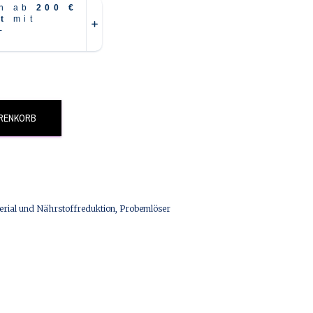
ARENKORB
terial und Nährstoffreduktion
,
Probemlöser