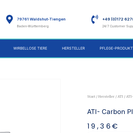
79761 Waldshut-Tiengen
+49 (0)172 62
Baden-Württemberg
24/7 Customer Sup
WIRBELLOSE TIERE
HERSTELLER
PFLEGE-PRODUKT
Start
/
Hersteller
/
ATI
/ ATI
ATI- Carbon Pl
19,36
€