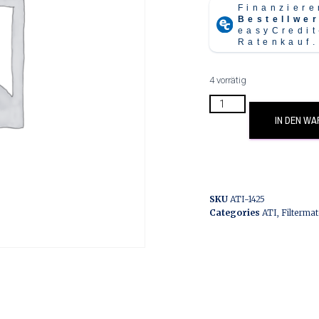
4 vorrätig
IN DEN W
SKU
ATI-1425
Categories
ATI
,
Filterma