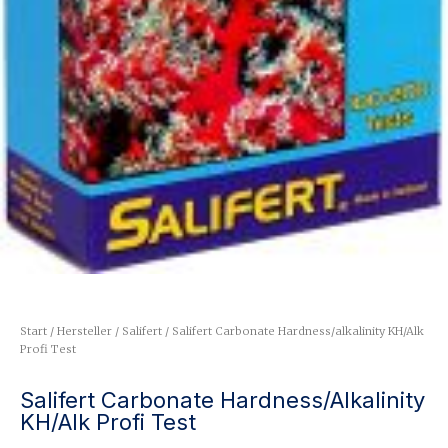
Start
/
Hersteller
/
Salifert
/ Salifert Carbonate Hardness/alkalinity KH/Alk
Profi Test
Salifert Carbonate Hardness/alkalinity
KH/Alk Profi Test