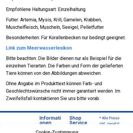
Empfohlene Haltungsart: Einzelhaltung
Futter: Artemia, Mysis, Krill, Garnelen, Krabben,
Muschelfleisch, Muscheln, Seeigel, Pelletfutter
Besonderheiten: Für Korallenbecken nur bedingt geeignet.
Link zum Meerwasserlexikon
Bitte beachten: Die Bilder dienen nur als Beispiel für die
einzelnen Tierarten. Die Farben und Form der gelieferten
Tiere können von den Abbildungen abweichen.
Ohne Angabe im Produkttext können Farb- und
Geschlechtswünsche nicht immer garantiert werden. Im
Zweifellsfall kontaktieren Sie uns bitte vorab.
Informati
Shop
* Alle Preise
onen
Service
inkl. gesetzl.
Über
Versa
Mehrwertsteu
Cookie-Zustimmung