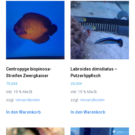
Centropyge bispinosa-
Labroides dimidiatus –
Streifen Zwergkaiser
Putzerlippfisch
79,00
€
29,00
€
inkl. 19 % MwSt.
inkl. 19 % MwSt.
zzgl.
Versandkosten
zzgl.
Versandkosten
In den Warenkorb
In den Warenkorb