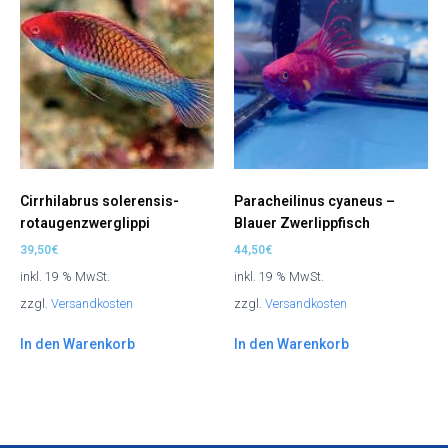
Cirrhilabrus solerensis-
Paracheilinus cyaneus –
rotaugenzwerglippi
Blauer Zwerlippfisch
39,50
€
44,50
€
inkl. 19 % MwSt.
inkl. 19 % MwSt.
zzgl.
Versandkosten
zzgl.
Versandkosten
In den Warenkorb
In den Warenkorb