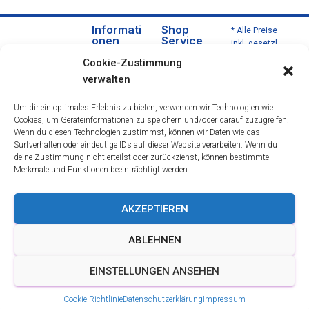
Informati
Shop
* Alle Preise
onen
Service
inkl. gesetzl.
Über
Versa
Mehrwertsteu
Cookie-Zustimmung
uns
nd
er zzgl.
verwalten
Versandkoste
Daten
und
n und ggf.
schut
Zahlu
Um dir ein optimales Erlebnis zu bieten, verwenden wir Technologien wie
Nachnahmeg
zerklä
ngsbe
Cookies, um Geräteinformationen zu speichern und/oder darauf zuzugreifen.
ebühren,
rung
dingu
Wenn du diesen Technologien zustimmst, können wir Daten wie das
wenn nicht
Impre
ngen
Surfverhalten oder eindeutige IDs auf dieser Website verarbeiten. Wenn du
anders
deine Zustimmung nicht erteilst oder zurückziehst, können bestimmte
ssum
Wider
beschrieben.
Merkmale und Funktionen beeinträchtigt werden.
rufsre
cht
Öffnu
AKZEPTIEREN
ngsze
iten &
ABLEHNEN
Berat
ung
EINSTELLUNGEN ANSEHEN
AGB
Cookie-Richtlinie
Datenschutzerklärung
Impressum