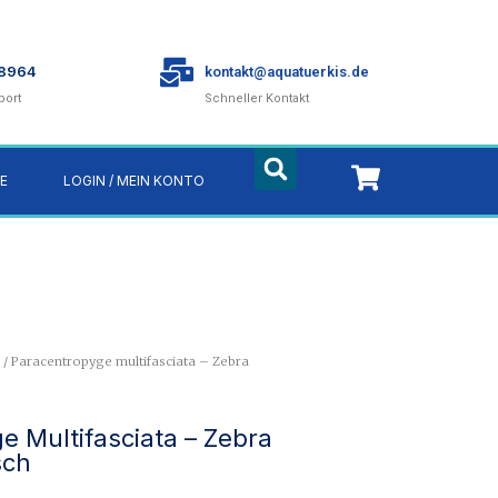
78964
kontakt@aquatuerkis.de
port
Schneller Kontakt
E
LOGIN / MEIN KONTO
/ Paracentropyge multifasciata – Zebra
e Multifasciata – Zebra
sch