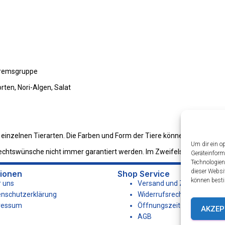
Haremsgruppe
rten, Nori-Algen, Salat
 die einzelnen Tierarten. Die Farben und Form der Tiere können von den 
Um dir ein o
htswünsche nicht immer garantiert werden. Im Zweifelsfall kontaktiere
Geräteinform
Technologien
dieser Websi
tionen
Shop Service
können besti
 uns
Versand und Zahlungsbed
nschutzerklärung
Widerrufsrecht
ressum
Öffnungszeiten & Beratun
AKZEP
AGB