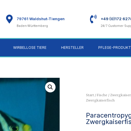
79761 Waldshut-Tiengen
+49 (0)172 62
Baden-Württemberg
24/7 Customer Sup
WIRBELLOSE TIERE
HERSTELLER
PFLEGE-PRODUKT
Start
/
Fische
/
Zwergkaiser
Zwergkaiserfisch
Paracentropyg
Zwergkaiserfi