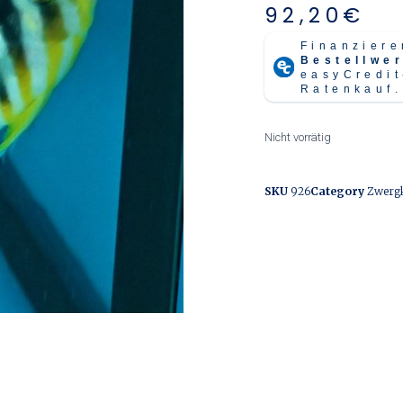
92,20
€
Nicht vorrätig
SKU
926
Category
Zwergk