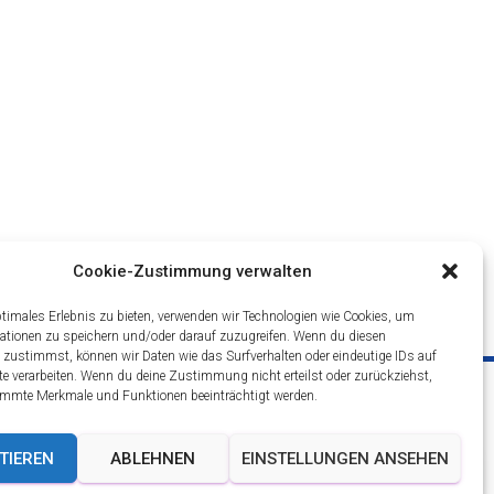
Cookie-Zustimmung verwalten
Abbildungen abweichen.
ptimales Erlebnis zu bieten, verwenden wir Technologien wie Cookies, um
n Sie uns bitte vorab.
ationen zu speichern und/oder darauf zuzugreifen. Wenn du diesen
 zustimmst, können wir Daten wie das Surfverhalten oder eindeutige IDs auf
te verarbeiten. Wenn du deine Zustimmung nicht erteilst oder zurückziehst,
* Alle Preise inkl. gesetzl. Mehrwertsteuer zzgl.
mmte Merkmale und Funktionen beeinträchtigt werden.
ingungen
Versandkosten und ggf. Nachnahmegebühren,
wenn nicht anders beschrieben.
g
TIEREN
ABLEHNEN
EINSTELLUNGEN ANSEHEN