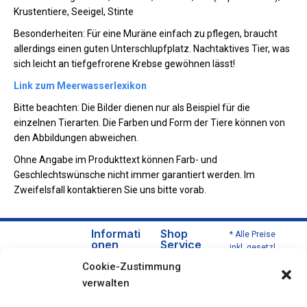
Krustentiere, Seeigel, Stinte
Besonderheiten: Für eine Muräne einfach zu pflegen, braucht
allerdings einen guten Unterschlupfplatz. Nachtaktives Tier, was
sich leicht an tiefgefrorene Krebse gewöhnen lässt!
Link zum Meerwasserlexikon
Bitte beachten: Die Bilder dienen nur als Beispiel für die
einzelnen Tierarten. Die Farben und Form der Tiere können von
den Abbildungen abweichen.
Ohne Angabe im Produkttext können Farb- und
Geschlechtswünsche nicht immer garantiert werden. Im
Zweifelsfall kontaktieren Sie uns bitte vorab.
Informati
Shop
* Alle Preise
onen
Service
inkl. gesetzl.
Über
Versa
Mehrwertsteu
Cookie-Zustimmung
uns
nd
er zzgl.
verwalten
Versandkoste
Daten
und
n und ggf.
schut
Zahlu