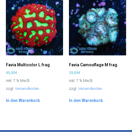
Favia Multicolor L frag
Favia Camouflage M frag
45,00
€
29,00
€
inkl. 7 % MwSt.
inkl. 7 % MwSt.
zzgl.
Versandkosten
zzgl.
Versandkosten
In den Warenkorb
In den Warenkorb