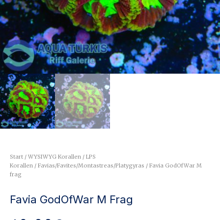
Start
/
WYSIWYG Korallen
/
LPS
Korallen
/
Favias/Favites/Montastreas/Platygyras
/ Favia GodOfWar M
frag
Favia GodOfWar M Frag