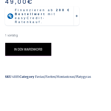
49,00
€
1 vorrätig
IN DEN WARENKORB
SKU
4885
Category
Favias/Favites/Montastreas/Platygyras