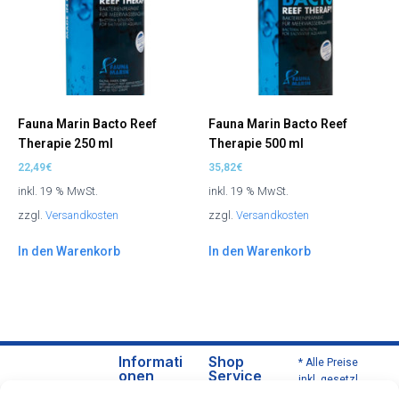
Fauna Marin Bacto Reef
Fauna Marin Bacto Reef
Therapie 250 ml
Therapie 500 ml
22,49
€
35,82
€
inkl. 19 % MwSt.
inkl. 19 % MwSt.
zzgl.
Versandkosten
zzgl.
Versandkosten
In den Warenkorb
In den Warenkorb
Informati
Shop
* Alle Preise
onen
Service
inkl. gesetzl.
Über
Versa
Mehrwertsteu