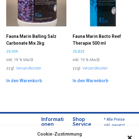
Fauna Marin Balling Salz
Fauna Marin Bacto Reef
Carbonate Mix 2kg
Therapie 500 ml
29,90
€
35,82
€
inkl. 19 % MwSt.
inkl. 19 % MwSt.
zzgl.
Versandkosten
zzgl.
Versandkosten
In den Warenkorb
In den Warenkorb
Informati
Shop
* Alle Preise
onen
Service
inkl. gesetzl.
Über
Versa
Mehrwertsteu
Cookie-Zustimmung
uns
nd
er zzgl.