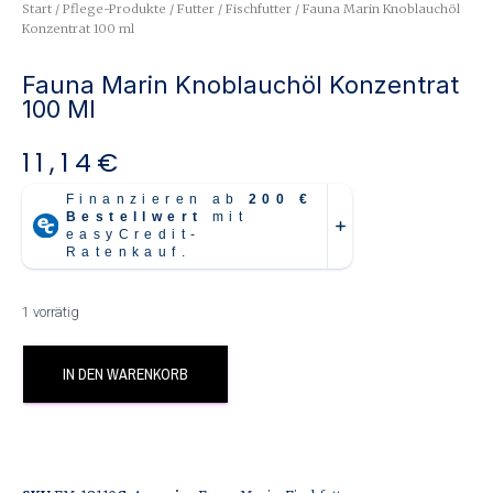
Start
/
Pflege-Produkte
/
Futter
/
Fischfutter
/ Fauna Marin Knoblauchöl
Konzentrat 100 ml
Fauna Marin Knoblauchöl Konzentrat
100 Ml
11,14
€
1 vorrätig
IN DEN WARENKORB