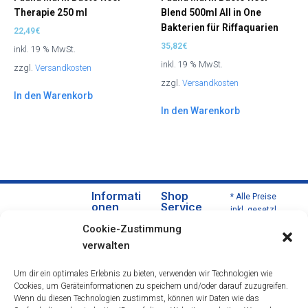
Therapie 250 ml
Blend 500ml All in One
Bakterien für Riffaquarien
22,49
€
35,82
€
inkl. 19 % MwSt.
inkl. 19 % MwSt.
zzgl.
Versandkosten
zzgl.
Versandkosten
In den Warenkorb
In den Warenkorb
Informati
Shop
* Alle Preise
onen
Service
inkl. gesetzl.
Über
Versa
Mehrwertsteu
Cookie-Zustimmung
uns
nd
er zzgl.
verwalten
Versandkoste
Daten
und
n und ggf.
schut
Zahlu
Um dir ein optimales Erlebnis zu bieten, verwenden wir Technologien wie
Nachnahmeg
zerklä
ngsbe
Cookies, um Geräteinformationen zu speichern und/oder darauf zuzugreifen.
ebühren,
rung
dingu
Wenn du diesen Technologien zustimmst, können wir Daten wie das
wenn nicht