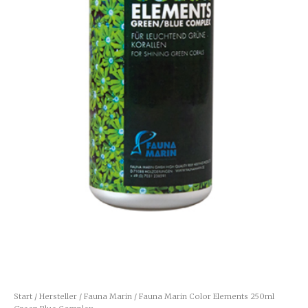
Start
/
Hersteller
/
Fauna Marin
/ Fauna Marin Color Elements 250ml