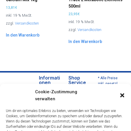
500ml
13,81
€
23,95
€
inkl. 19 % MwSt.
inkl. 19 % MwSt.
zzgl.
Versandkosten
zzgl.
Versandkosten
In den Warenkorb
In den Warenkorb
Informati
Shop
* Alle Preise
onen
Service
inkl. gesetzl.
Über
Versa
Mehrwertsteu
Cookie-Zustimmung
uns
nd
er zzgl.
verwalten
Versandkoste
Daten
und
n und ggf.
schut
Zahlu
Um dir ein optimales Erlebnis zu bieten, verwenden wir Technologien wie
Nachnahmeg
zerklä
ngsbe
Cookies, um Geräteinformationen zu speichern und/oder darauf zuzugreifen.
ebühren,
rung
dingu
Wenn du diesen Technologien zustimmst, können wir Daten wie das
wenn nicht
Impre
ngen
Surfverhalten oder eindeutige IDs auf dieser Website verarbeiten. Wenn du
anders