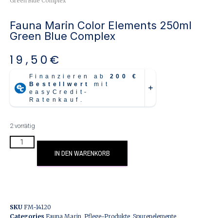
Green Blue Complex
Fauna Marin Color Elements 250ml
Green Blue Complex
19,50
€
2 vorrätig
IN DEN WARENKORB
SKU
FM-14120
Categories
Fauna Marin
,
Pflege-Produkte
,
Spurenelemente
,