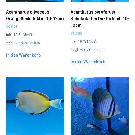
Acanthurus olivaceus –
Acanthurus pyroferust –
Orangefleck Doktor 10-12cm
Schokoladen Doktorfisch 10-
12cm
99,00
€
89,50
€
inkl. 19 % MwSt.
inkl. 19 % MwSt.
zzgl.
Versandkosten
zzgl.
Versandkosten
In den Warenkorb
In den Warenkorb