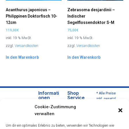
Acanthurus japonicus –
Zebrasoma desjardinii –
Philippinen Doktorfisch 10-
Indischer
12cm
Segelflossendoktor S-M
119,00
€
75,00
€
inkl. 19 % MwSt.
inkl. 19 % MwSt.
zzgl.
Versandkosten
zzgl.
Versandkosten
In den Warenkorb
In den Warenkorb
Informati
Shop
* Alle Preise
onen
Service
inkl. gesetzl.
Über
Versa
Mehrwertsteu
Cookie-Zustimmung
uns
nd
er zzgl.
verwalten
Versandkoste
Daten
und
n und ggf.
schut
Zahlu
Um dir ein optimales Erlebnis zu bieten, verwenden wir Technologien wie
Nachnahmeg
zerklä
ngsbe