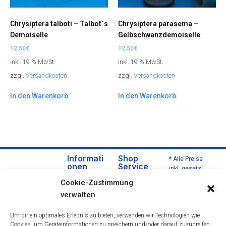
Chrysiptera talboti – Talbot`s
Chrysiptera parasema –
Demoiselle
Gelbschwanzdemoiselle
12,50
€
12,50
€
inkl. 19 % MwSt.
inkl. 19 % MwSt.
zzgl.
Versandkosten
zzgl.
Versandkosten
In den Warenkorb
In den Warenkorb
Informati
Shop
* Alle Preise
onen
Service
inkl. gesetzl.
Über
Versa
Mehrwertsteu
Cookie-Zustimmung
uns
nd
er zzgl.
verwalten
Versandkoste
Daten
und
n und ggf.
schut
Zahlu
Um dir ein optimales Erlebnis zu bieten, verwenden wir Technologien wie
Nachnahmeg
zerklä
ngsbe
Cookies, um Geräteinformationen zu speichern und/oder darauf zuzugreifen.
ebühren,