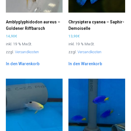
Amblyglyphidodon aureus –
Chrysiptera cyanea – Saphir-
Goldener Riffbarsch
Demoiselle
14,90
€
13,90
€
inkl. 19 % MwSt.
inkl. 19 % MwSt.
zzgl.
Versandkosten
zzgl.
Versandkosten
In den Warenkorb
In den Warenkorb