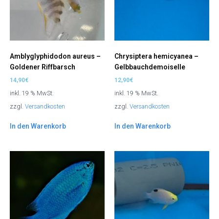
Amblyglyphidodon aureus –
Chrysiptera hemicyanea –
Goldener Riffbarsch
Gelbbauchdemoiselle
14,90
€
12,90
€
inkl. 19 % MwSt.
inkl. 19 % MwSt.
zzgl.
Versandkosten
zzgl.
Versandkosten
In den Warenkorb
In den Warenkorb