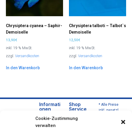
Chrysiptera cyanea – Saphir-
Chrysiptera talboti – Talbot`s
Demoiselle
Demoiselle
13,90
€
12,50
€
inkl. 19 % MwSt.
inkl. 19 % MwSt.
zzgl.
Versandkosten
zzgl.
Versandkosten
In den Warenkorb
In den Warenkorb
Informati
Shop
* Alle Preise
onen
Service
inkl. gesetzl.
Über
Versa
Mehrwertsteu
Cookie-Zustimmung
uns
nd
er zzgl.
verwalten
Versandkoste
Daten
und