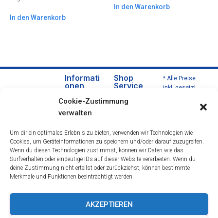
In den Warenkorb
In den Warenkorb
Informati
Shop
* Alle Preise
onen
Service
inkl. gesetzl.
Über
Versa
Mehrwertsteu
Cookie-Zustimmung
uns
nd
er zzgl.
verwalten
Versandkoste
Daten
und
n und ggf.
schut
Zahlu
Um dir ein optimales Erlebnis zu bieten, verwenden wir Technologien wie
Nachnahmeg
zerklä
ngsbe
Cookies, um Geräteinformationen zu speichern und/oder darauf zuzugreifen.
ebühren,
rung
dingu
Wenn du diesen Technologien zustimmst, können wir Daten wie das
wenn nicht
Impre
ngen
Surfverhalten oder eindeutige IDs auf dieser Website verarbeiten. Wenn du
anders
deine Zustimmung nicht erteilst oder zurückziehst, können bestimmte
ssum
Wider
beschrieben.
Merkmale und Funktionen beeinträchtigt werden.
rufsre
cht
Öffnu
AKZEPTIEREN
ngsze