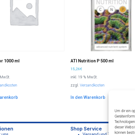
or 1000 ml
ATI Nutrition P 500 ml
15,26
€
% MwSt.
inkl. 19 % MwSt.
sandkosten
zzgl.
Versandkosten
Warenkorb
In den Warenkorb
Um dir ein o
Geräteinform
Technologien
dieser Websi
tionen
Shop Service
können besti
 uns
Versand und Zahlungsbed