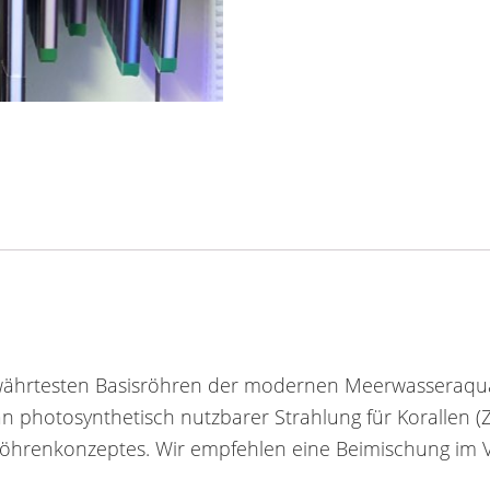
bewährtesten Basisröhren der modernen Meerwasseraqua
 an photosynthetisch nutzbarer Strahlung für Korallen (
 Röhrenkonzeptes. Wir empfehlen eine Beimischung im Ve