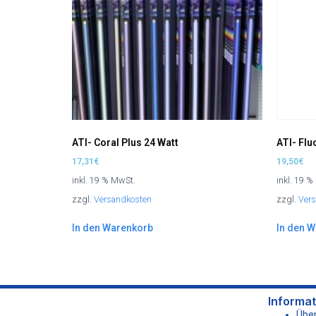
ATI- Coral Plus 24 Watt
ATI- Flu
17,31
€
19,50
€
inkl. 19 % MwSt.
inkl. 19 
zzgl.
Versandkosten
zzgl.
Ver
In den Warenkorb
In den 
Informa
Über