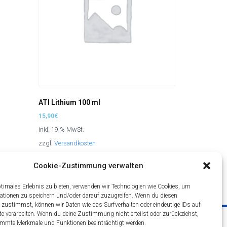
ATI Lithium 100 ml
15,90
€
inkl. 19 % MwSt.
zzgl.
Versandkosten
In den Warenkorb
Cookie-Zustimmung verwalten
ptimales Erlebnis zu bieten, verwenden wir Technologien wie Cookies, um
ationen zu speichern und/oder darauf zuzugreifen. Wenn du diesen
 zustimmst, können wir Daten wie das Surfverhalten oder eindeutige IDs auf
te verarbeiten. Wenn du deine Zustimmung nicht erteilst oder zurückziehst,
* Alle Preise inkl. gesetzl. Mehrwertsteuer zzgl.
mmte Merkmale und Funktionen beeinträchtigt werden.
ingungen
Versandkosten und ggf. Nachnahmegebühren,