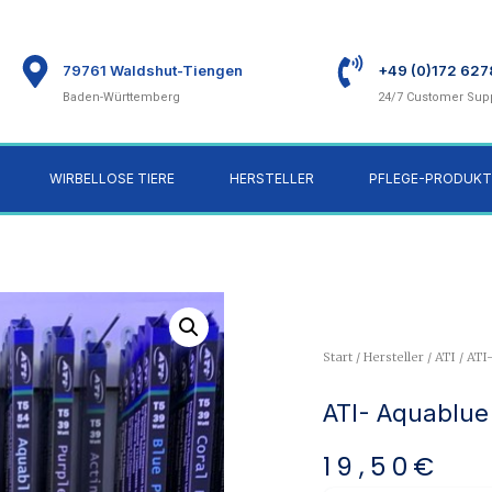
79761 Waldshut-Tiengen
+49 (0)172 62
Baden-Württemberg
24/7 Customer Sup
WIRBELLOSE TIERE
HERSTELLER
PFLEGE-PRODUKT
Start
/
Hersteller
/
ATI
/ ATI
ATI- Aquablue
19,50
€