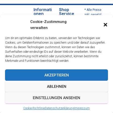
Informati
Shop
* Alle Preise
onen
Service
inkl. gesetzl.
Über
Versa
Mehrwertsteu
Cookie-Zustimmung
uns
nd
er zzgl.
verwalten
Versandkoste
Daten
und
n und ggf.
schut
Zahlu
Um dir ein optimales Erlebnis zu bieten, verwenden wir Technologien wie
Nachnahmeg
zerklä
ngsbe
Cookies, um Geräteinformationen zu speichern und/oder darauf zuzugreifen.
ebühren,
rung
dingu
Wenn du diesen Technologien zustimmst, können wir Daten wie das
wenn nicht
Impre
ngen
Surfverhalten oder eindeutige IDs auf dieser Website verarbeiten. Wenn du
anders
deine Zustimmung nicht erteilst oder zurückziehst, können bestimmte
ssum
Wider
beschrieben.
Merkmale und Funktionen beeinträchtigt werden.
rufsre
cht
Öffnu
AKZEPTIEREN
ngsze
iten &
ABLEHNEN
Berat
ung
EINSTELLUNGEN ANSEHEN
AGB
Cookie-Richtlinie
Datenschutzerklärung
Impressum