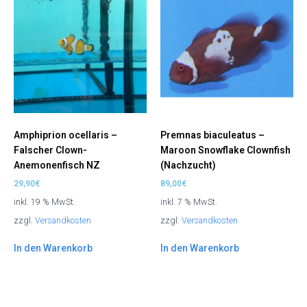
Amphiprion ocellaris –
Premnas biaculeatus –
Falscher Clown-
Maroon Snowflake Clownfish
Anemonenfisch NZ
(Nachzucht)
29,90
€
89,00
€
inkl. 19 % MwSt.
inkl. 7 % MwSt.
zzgl.
Versandkosten
zzgl.
Versandkosten
In den Warenkorb
In den Warenkorb