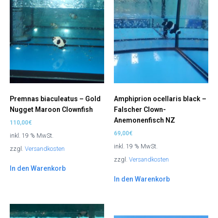
Premnas biaculeatus – Gold
Amphiprion ocellaris black –
Nugget Maroon Clownfish
Falscher Clown-
Anemonenfisch NZ
110,00
€
69,00
€
inkl. 19 % MwSt.
inkl. 19 % MwSt.
zzgl.
Versandkosten
zzgl.
Versandkosten
In den Warenkorb
In den Warenkorb