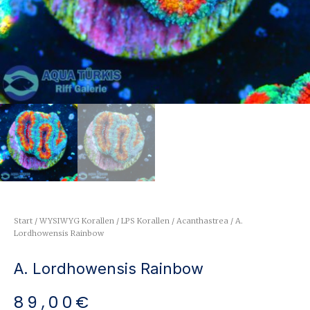
Start
/
WYSIWYG Korallen
/
LPS Korallen
/
Acanthastrea
/ A.
Lordhowensis Rainbow
A. Lordhowensis Rainbow
89,00
€