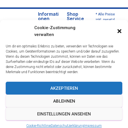
Informati
Shop
* Alle Preise
onen
Service
inkl. gesetzl.
Über
Versa
Mehrwertsteu
Cookie-Zustimmung
uns
nd
er zzgl.
verwalten
Versandkoste
Daten
und
n und ggf.
schut
Zahlu
Um dir ein optimales Erlebnis zu bieten, verwenden wir Technologien wie
Nachnahmeg
zerklä
ngsbe
Cookies, um Geräteinformationen zu speichern und/oder darauf zuzugreifen.
ebühren,
rung
dingu
Wenn du diesen Technologien zustimmst, können wir Daten wie das
wenn nicht
Impre
ngen
Surfverhalten oder eindeutige IDs auf dieser Website verarbeiten. Wenn du
anders
deine Zustimmung nicht erteilst oder zurückziehst, können bestimmte
ssum
Wider
beschrieben.
Merkmale und Funktionen beeinträchtigt werden.
rufsre
cht
Öffnu
AKZEPTIEREN
ngsze
iten &
ABLEHNEN
Berat
ung
EINSTELLUNGEN ANSEHEN
AGB
Cookie-Richtlinie
Datenschutzerklärung
Impressum