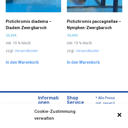
Pictichromis diadema –
Pictichromis paccagnellae –
Diadem Zwergbarsch
Nymphen-Zwergbarsch
34,50
€
34,00
€
inkl. 19 % MwSt.
inkl. 19 % MwSt.
zzgl.
Versandkosten
zzgl.
Versandkosten
In den Warenkorb
In den Warenkorb
Informati
Shop
* Alle Preise
onen
Service
inkl. gesetzl.
Über
Versa
Mehrwertsteu
Cookie-Zustimmung
uns
nd
er zzgl.
verwalten
Versandkoste
Daten
und
n und ggf.
schut
Zahlu