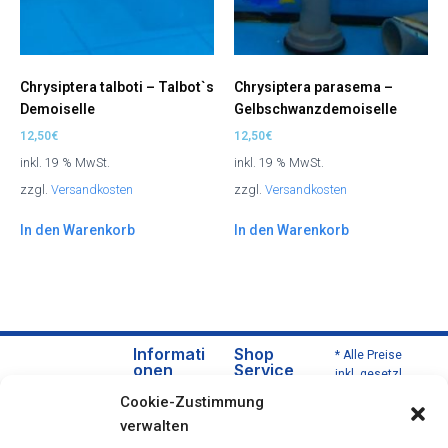
Chrysiptera talboti – Talbot`s
Chrysiptera parasema –
Demoiselle
Gelbschwanzdemoiselle
12,50
€
12,50
€
inkl. 19 % MwSt.
inkl. 19 % MwSt.
zzgl.
Versandkosten
zzgl.
Versandkosten
In den Warenkorb
In den Warenkorb
Informati
Shop
* Alle Preise
onen
Service
inkl. gesetzl.
Über
Versa
Mehrwertsteu
Cookie-Zustimmung
uns
nd
er zzgl.
verwalten
Versandkoste
Daten
und