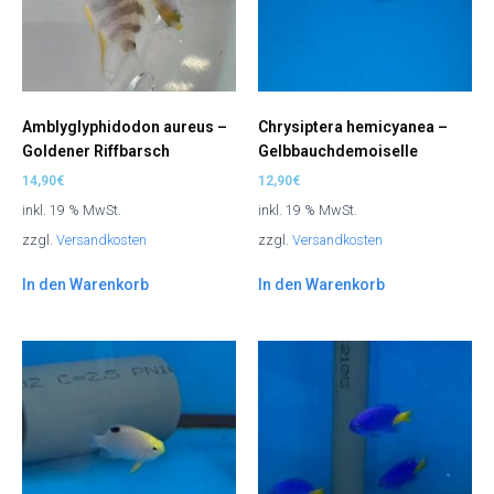
Amblyglyphidodon aureus –
Chrysiptera hemicyanea –
Goldener Riffbarsch
Gelbbauchdemoiselle
14,90
€
12,90
€
inkl. 19 % MwSt.
inkl. 19 % MwSt.
zzgl.
Versandkosten
zzgl.
Versandkosten
In den Warenkorb
In den Warenkorb