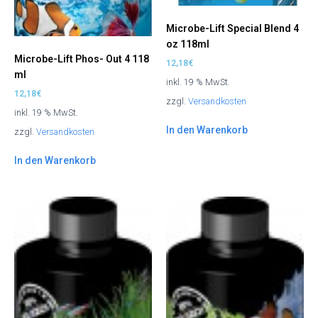
Microbe-Lift Special Blend 4
oz 118ml
Microbe-Lift Phos- Out 4 118
12,18
€
ml
inkl. 19 % MwSt.
12,18
€
zzgl.
Versandkosten
inkl. 19 % MwSt.
In den Warenkorb
zzgl.
Versandkosten
In den Warenkorb