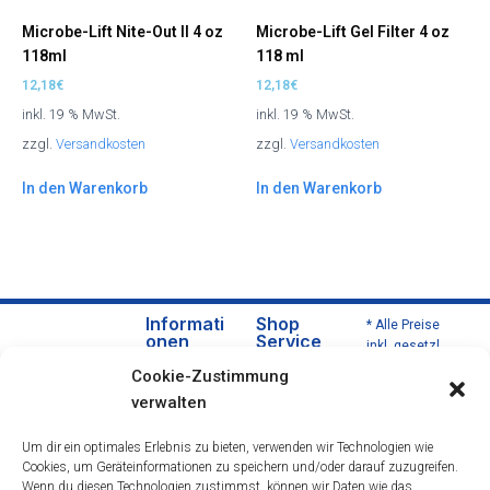
Microbe-Lift Nite-Out II 4 oz
Microbe-Lift Gel Filter 4 oz
118ml
118 ml
12,18
€
12,18
€
inkl. 19 % MwSt.
inkl. 19 % MwSt.
zzgl.
Versandkosten
zzgl.
Versandkosten
In den Warenkorb
In den Warenkorb
Informati
Shop
* Alle Preise
onen
Service
inkl. gesetzl.
Über
Versa
Mehrwertsteu
Cookie-Zustimmung
uns
nd
er zzgl.
verwalten
Versandkoste
Daten
und
n und ggf.
schut
Zahlu
Um dir ein optimales Erlebnis zu bieten, verwenden wir Technologien wie
Nachnahmeg
zerklä
ngsbe
Cookies, um Geräteinformationen zu speichern und/oder darauf zuzugreifen.
ebühren,
rung
dingu
Wenn du diesen Technologien zustimmst, können wir Daten wie das