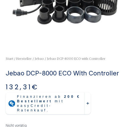
Start
/
Hersteller
/
Jebao
/ Jebao DCP-8000 ECO with Controller
Jebao DCP-8000 ECO With Controller
132,31
€
Nicht vorrätig