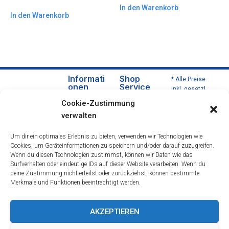
In den Warenkorb
In den Warenkorb
Informati
Shop
* Alle Preise
onen
Service
inkl. gesetzl.
Über
Versa
Mehrwertsteu
Cookie-Zustimmung
uns
nd
er zzgl.
verwalten
Versandkoste
Daten
und
n und ggf.
schut
Zahlu
Um dir ein optimales Erlebnis zu bieten, verwenden wir Technologien wie
Nachnahmeg
zerklä
ngsbe
Cookies, um Geräteinformationen zu speichern und/oder darauf zuzugreifen.
ebühren,
rung
dingu
Wenn du diesen Technologien zustimmst, können wir Daten wie das
wenn nicht
Impre
ngen
Surfverhalten oder eindeutige IDs auf dieser Website verarbeiten. Wenn du
anders
deine Zustimmung nicht erteilst oder zurückziehst, können bestimmte
ssum
Wider
beschrieben.
Merkmale und Funktionen beeinträchtigt werden.
rufsre
cht
Öffnu
AKZEPTIEREN
ngsze