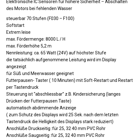
Elektronische IC Sensoren für höhere Sicherheit – Abschalten
des Motors bei fehlenden Wasser
steuerbar 70 Stufen (F030 – F100)
Softstart
Extrem leise
max. Fördermenge: 8000 L / H
max. Förderhöhe 5,2 m
Nennleistung: ca. 65 Watt (24V) auf höchster Stufe
die tatsächlich aufgenommene Leistung wird im Display
angezeigt
für Süß und Meerwasser geeignet
Futterpausen- Taster ( 10 Minuten) mit Soft-Restart und Restart
per Tastendruck
Steuerung ist “abschliessbar” z.B. Kindersicherung (langes
Drücken der Futterpausen Taste)
automatisch abdimmende Anzeige
( zum Schutz des Displays wird 25 Sek. nach dem letzten
Tastendruck die Helligkeit des Displays stark reduziert)
Anschlüße Druckseitig :für 25, 32 40 mm PVC Rohr
Anschlüße Saugseitig :für 25, 32 40 mm PVC Rohr