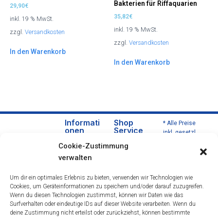
Bakterien für Riffaquarien
29,90
€
35,82
€
inkl. 19 % MwSt.
inkl. 19 % MwSt.
zzgl.
Versandkosten
zzgl.
Versandkosten
In den Warenkorb
In den Warenkorb
Informati
Shop
* Alle Preise
onen
Service
inkl. gesetzl.
Über
Versa
Mehrwertsteu
Cookie-Zustimmung
uns
nd
er zzgl.
verwalten
Versandkoste
Daten
und
n und ggf.
schut
Zahlu
Um dir ein optimales Erlebnis zu bieten, verwenden wir Technologien wie
Nachnahmeg
zerklä
ngsbe
Cookies, um Geräteinformationen zu speichern und/oder darauf zuzugreifen.
ebühren,
rung
dingu
Wenn du diesen Technologien zustimmst, können wir Daten wie das
wenn nicht
Impre
ngen
Surfverhalten oder eindeutige IDs auf dieser Website verarbeiten. Wenn du
anders
deine Zustimmung nicht erteilst oder zurückziehst, können bestimmte
ssum
Wider
beschrieben.