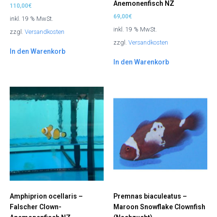
Anemonenfisch NZ
110,00
€
69,00
€
inkl. 19 % MwSt.
inkl. 19 % MwSt.
zzgl.
Versandkosten
zzgl.
Versandkosten
In den Warenkorb
In den Warenkorb
Amphiprion ocellaris –
Premnas biaculeatus –
Falscher Clown-
Maroon Snowflake Clownfish