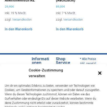
Anemonenfisch NZ
(Nachzucht)
29,90
€
89,00
€
inkl. 19 % MwSt.
inkl. 7 % MwSt.
zzgl.
Versandkosten
zzgl.
Versandkosten
In den Warenkorb
In den Warenkorb
Informati
Shop
* Alle Preise
onen
Service
inkl. gesetzl.
Über
Versa
Mehrwertsteu
Cookie-Zustimmung
uns
nd
er zzgl.
verwalten
Versandkoste
Daten
und
n und ggf.
schut
Zahlu
Um dir ein optimales Erlebnis zu bieten, verwenden wir Technologien wie
Nachnahmeg
zerklä
ngsbe
Cookies, um Geräteinformationen zu speichern und/oder darauf zuzugreifen.
ebühren,
rung
dingu
Wenn du diesen Technologien zustimmst, können wir Daten wie das
wenn nicht
Impre
ngen
Surfverhalten oder eindeutige IDs auf dieser Website verarbeiten. Wenn du
anders
deine Zustimmung nicht erteilst oder zurückziehst, können bestimmte
ssum
Wider
beschrieben.